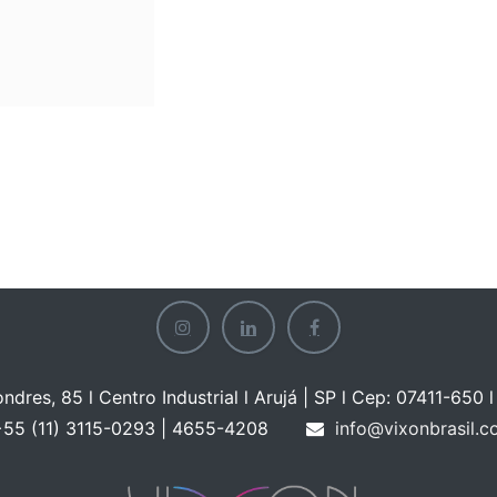
ondres, 85 l Centro Industrial l Arujá | SP l Cep: 07411-650 l 
55 (11) 3115-0293 | 465
5-4208
info@vixonbrasil.c