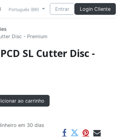
3
Entrar
Login Cliente
Português (BR)
ies
tter Disc - Premium
PCD SL Cutter Disc -
cionar ao carrinho
inheiro em 30 dias