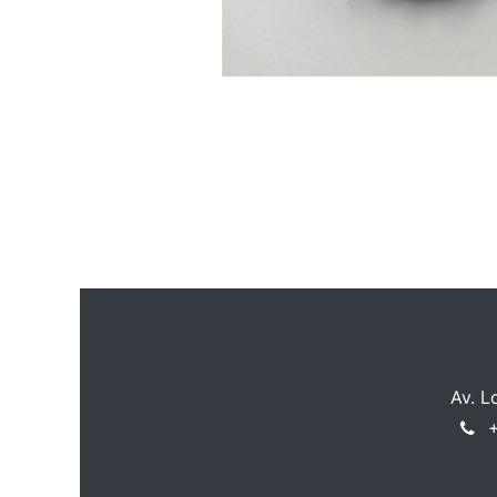
Av. L
+