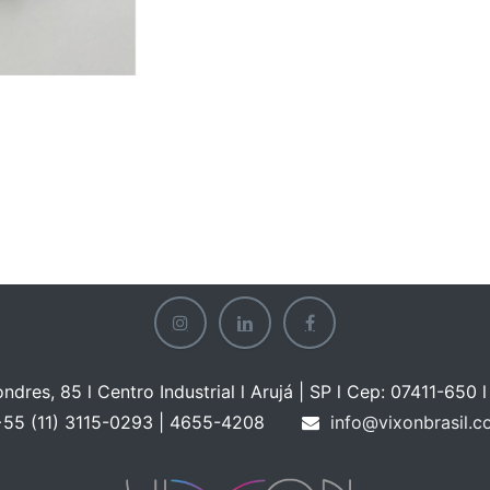
ondres, 85 l Centro Industrial l Arujá | SP l Cep: 07411-650 l 
55 (11) 3115-0293 | 465
5-4208
info@vixonbrasil.c