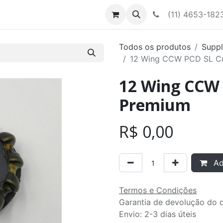
Contato
Nossa equipe
(11) 4653-182
Todos os produtos
Suppl
12 Wing CCW PCD SL Cu
12 Wing CCW 
Premium
R$
0,00
Adi
Termos e Condições
Garantia de devolução do d
Envio: 2-3 dias úteis