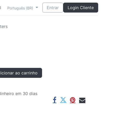
3
Entrar
Login Cliente
Português (BR)
lters
cionar ao carrinho
inheiro em 30 dias