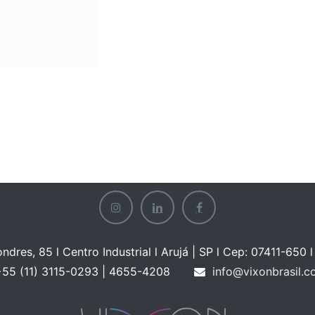
ondres, 85 l Centro Industrial l Arujá | SP l Cep: 07411-650 l 
55 (11) 3115-0293 | 465
5-4208
info@vixonbrasil.c