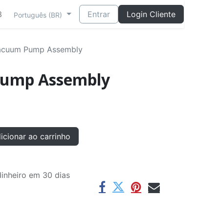
3
Entrar
Login Cliente
Português (BR)
acuum Pump Assembly
ump Assembly
cionar ao carrinho
inheiro em 30 dias