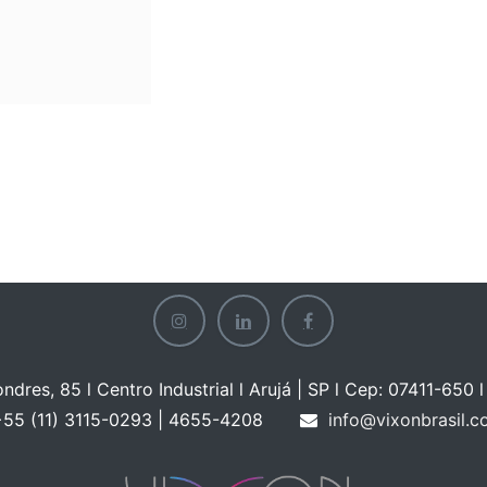
ondres, 85 l Centro Industrial l Arujá | SP l Cep: 07411-650 l 
55 (11) 3115-0293 | 465
5-4208
info@vixonbrasil.c