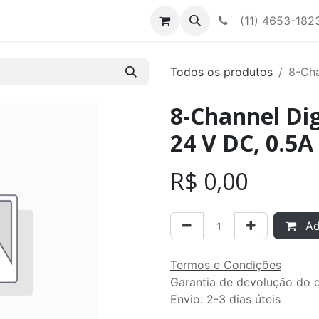
Contato
Nossa equipe
(11) 4653-182
Todos os produtos
8-Cha
8-Channel Di
24 V DC, 0.5A
R$
0,00
Adi
Termos e Condições
Garantia de devolução do d
Envio: 2-3 dias úteis