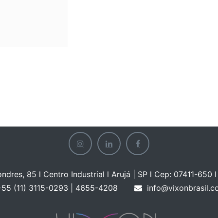
ondres, 85 l Centro Industrial l Arujá | SP l Cep: 07411-650 l 
55 (11) 3115-0293 | 465
5-4208
info@vixonbrasil.c