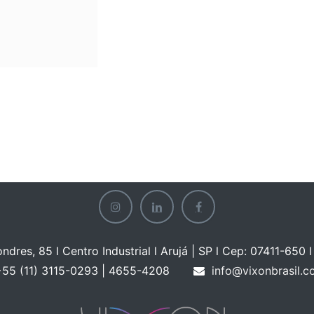
ondres, 85 l Centro Industrial l Arujá | SP l Cep: 07411-650 l 
55 (11) 3115-0293 | 465
5-4208
info@vixonbrasil.c