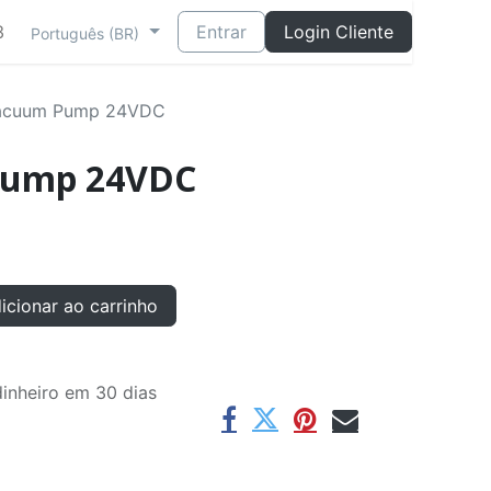
3
Entrar
Login Cliente
Português (BR)
acuum Pump 24VDC
Pump 24VDC
cionar ao carrinho
inheiro em 30 dias