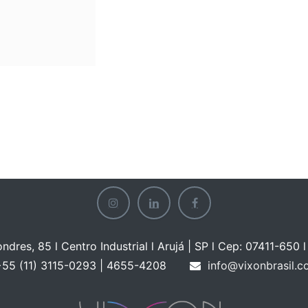
ondres, 85 l Centro Industrial l Arujá | SP l Cep: 07411-650 l 
55 (11) 3115-0293 | 465
5-4208
info@vixonbrasil.c