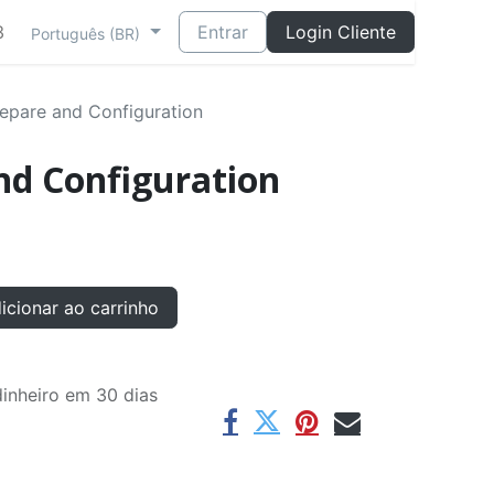
3
Entrar
Login Cliente
Português (BR)
epare and Configuration
nd Configuration
cionar ao carrinho
inheiro em 30 dias