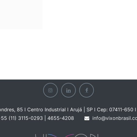
ondres, 85 l Centro Industrial l Arujá | SP l Cep: 07411-650 l 
55 (11) 3115-0293 | 465
5-4208
info@vixonbrasil.c