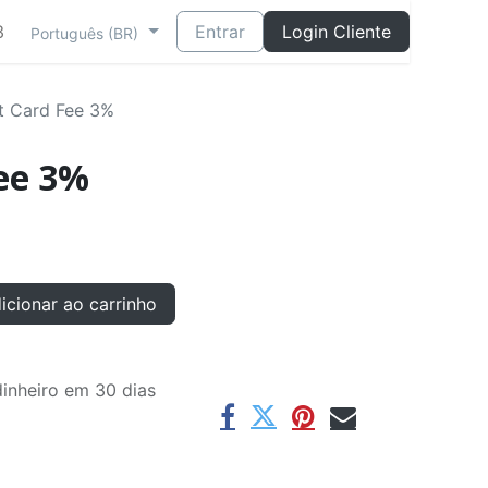
3
Entrar
Login Cliente
Português (BR)
t Card Fee 3%
Fee 3%
cionar ao carrinho
inheiro em 30 dias