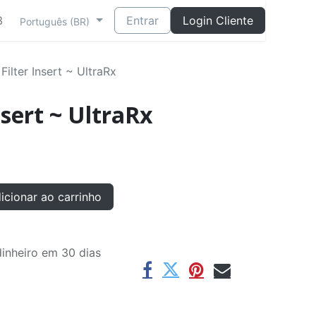
3
Entrar
Login Cliente
Português (BR)
Filter Insert ~ UltraRx
nsert ~ UltraRx
cionar ao carrinho
inheiro em 30 dias