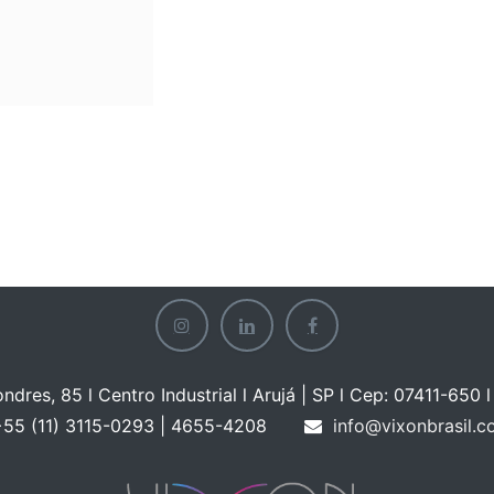
ondres, 85 l Centro Industrial l Arujá | SP l Cep: 07411-650 l 
55 (11) 3115-0293 | 465
5-4208
info@vixonbrasil.c