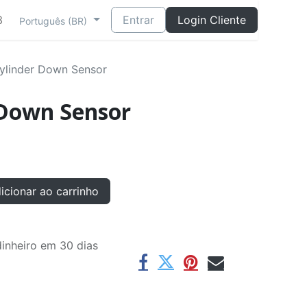
3
Entrar
Login Cliente
Português (BR)
Cylinder Down Sensor
 Down Sensor
cionar ao carrinho
inheiro em 30 dias