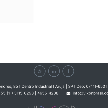
ondres, 85 l Centro Industrial l Arujá | SP l Cep: 07411-650 l 
55 (11) 3115-0293 | 465
5-4208
info@vixonbrasil.c