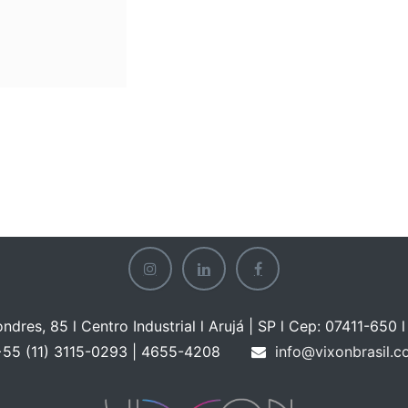
ondres, 85 l Centro Industrial l Arujá | SP l Cep: 07411-650 l 
55 (11) 3115-0293 | 465
5-4208
info@vixonbrasil.c