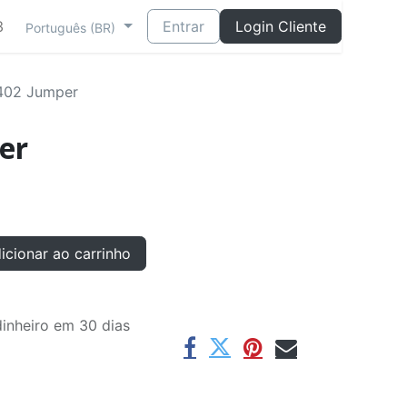
3
Entrar
Login Cliente
Português (BR)
402 Jumper
er
cionar ao carrinho
inheiro em 30 dias