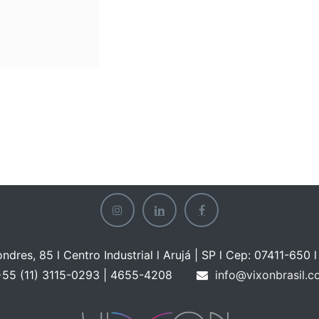
ondres, 85 l Centro Industrial l Arujá | SP l Cep: 07411-650 l 
55 (11) 3115-0293 | 465
5-4208
info@vixonbrasil.c