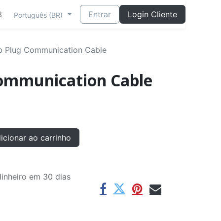
3
Entrar
Login Cliente
Português (BR)
b Plug Communication Cable
ommunication Cable
cionar ao carrinho
inheiro em 30 dias