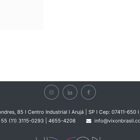
ondres, 85 l Centro Industrial l Arujá | SP l Cep: 07411-650 l 
55 (11) 3115-0293 | 465
5-4208
info@vixonbrasil.c