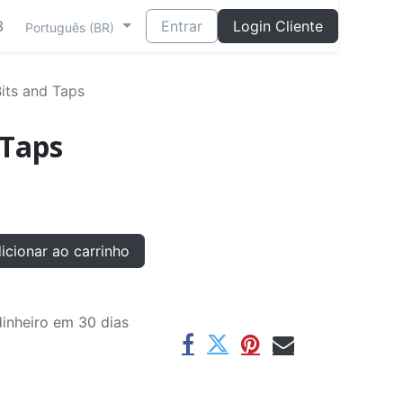
3
Entrar
Login Cliente
Português (BR)
 Bits and Taps
 Taps
cionar ao carrinho
inheiro em 30 dias