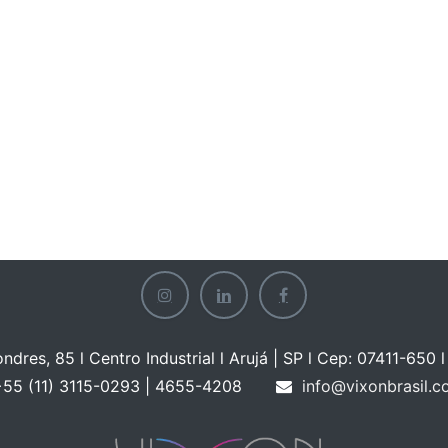
ondres, 85 l Centro Industrial l Arujá | SP l Cep: 07411-650 l 
55 (11) 3115-0293 | 465
5-4208
info@vixonbrasil.c