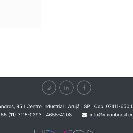
ondres, 85 l Centro Industrial l Arujá | SP l Cep: 07411-650 l 
55 (11) 3115-0293 | 465
5-4208
info@vixonbrasil.c