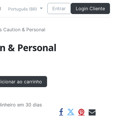
3
Entrar
Login Cliente
Português (BR)
s Caution & Personal
on & Personal
cionar ao carrinho
inheiro em 30 dias